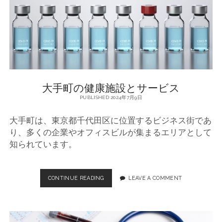
た
医
療
サ
ー
ビ
ス
大手町の健康施設とサービス
PUBLISHED 2024年7月9日
大手町は、東京都千代田区に位置するビジネス街であ
り、多くの企業やオフィスビルが集まるエリアとして
知られています。
CONTINUE READING
大
LEAVE A COMMENT
手
町
の
健