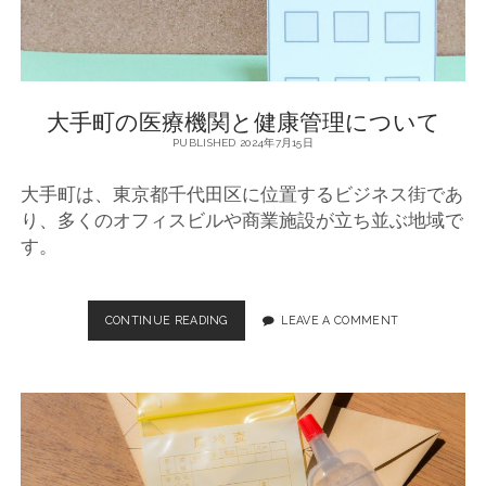
の
充
実
大手町の医療機関と健康管理について
PUBLISHED 2024年7月15日
大手町は、東京都千代田区に位置するビジネス街であ
り、多くのオフィスビルや商業施設が立ち並ぶ地域で
す。
CONTINUE READING
大
LEAVE A COMMENT
手
町
の
医
療
機
関
と