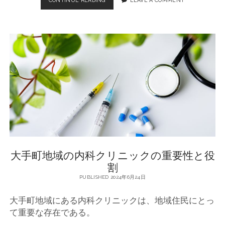
手
町
：
健
康
と
医
療
の
拠
点
大手町地域の内科クリニックの重要性と役
割
PUBLISHED 2024年6月24日
大手町地域にある内科クリニックは、地域住民にとっ
て重要な存在である。