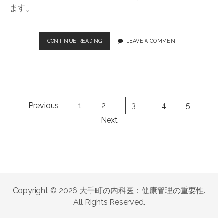
ます。
CONTINUE READING
内
LEAVE A COMMENT
科
医
の
重
要
性
投
Previous
1
2
3
4
5
と
稿
役
Next
ナ
割
を
ビ
考
ゲ
察
ー
シ
ョ
Copyright © 2026 大手町の内科医：健康管理の重要性.
ン
All Rights Reserved.