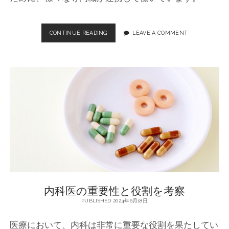
CONTINUE READING
内
LEAVE A COMMENT
科
医
の
重
要
性
と
役
割
：
大
手
町
の
医
内科医の重要性と役割を考察
療
現
PUBLISHED 2024年6月18日
場
医療において、内科は非常に重要な役割を果たしてい