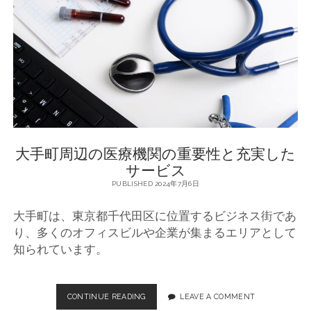
康
施
設
と
サ
ー
ビ
ス
大手町周辺の医療機関の重要性と充実した
サービス
PUBLISHED 2024年7月6日
大手町は、東京都千代田区に位置するビジネス街であ
り、多くのオフィスビルや企業が集まるエリアとして
知られています。
CONTINUE READING
大
LEAVE A COMMENT
手