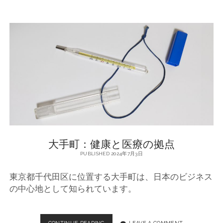
町
周
辺
の
医
療
機
関
の
重
要
性
と
充
大手町：健康と医療の拠点
実
し
PUBLISHED 2024年7月3日
た
サ
東京都千代田区に位置する大手町は、日本のビジネス
ー
の中心地として知られています。
ビ
ス
CONTINUE READING
大
LEAVE A COMMENT