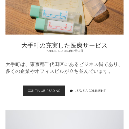
健
康
管
理
に
つ
い
大手町の充実した医療サービス
て
PUBLISHED 2024年7月12日
大手町は、東京都千代田区にあるビジネス街であり、
多くの企業やオフィスビルが立ち並んでいます。
CONTINUE READING
大
LEAVE A COMMENT
手
町
の
充
実
し