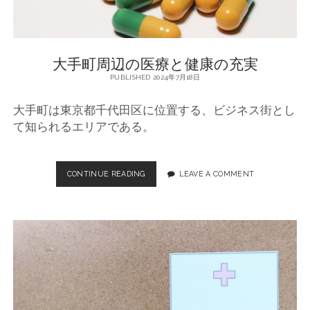
大手町周辺の医療と健康の充実
PUBLISHED 2024年7月18日
大手町は東京都千代田区に位置する、ビジネス街とし
て知られるエリアである。
CONTINUE READING
大
LEAVE A COMMENT
手
町
周
辺
の
医
療
と
健
康