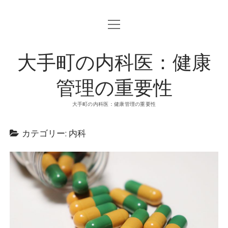
o
p
e
n
大手町の内科医：健康
m
e
n
u
管理の重要性
大手町の内科医：健康管理の重要性
カテゴリー: 内科