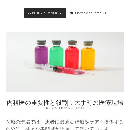
CONTINUE READING
大
LEAVE A COMMENT
手
町
地
域
の
内
科
ク
リ
ニ
ッ
ク
の
重
要
内科医の重要性と役割：大手町の医療現場
性
と
PUBLISHED 2024年6月21日
役
割
医療の現場では、患者に最適な治療やケアを提供する
ために、様々な専門職が連携して働いています。