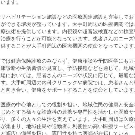
ています。
やリハビリテーション施設などの医療関連施設も充実してお
とができる環境が整っています。大手町周辺の医療機関では
医療技術を提供しています。内視鏡や超音波検査などの検査
な治療を行うことが可能となっています。患者さんのニーズ
提供することが大手町周辺の医療機関の使命となっています
アでは健康保険診療のみならず、健康相談や予防医学にも力
健康診断や生活習慣の見直し、予防接種などを通じて、地域
現場においては、患者さんのニーズや状況に応じて、最適な
ます。大手町周辺の内科クリニックや病院では、患者さんと
気と向き合い、健康をサポートすることを使命としています
は医療の中心地としての役割を担い、地域住民の健康と安全
はじめとする様々な診療科の連携や専門性を活かした医療サ
がり、多くの人々の生活を支えています。大手町周辺は医療
院が集まり、地域住民や通勤者に利便性の高い医療サービス
など幅広い病態を扱い、専門性を持つ医師が在籍している。